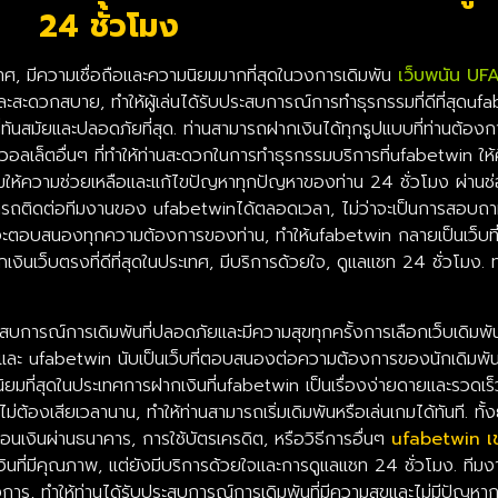
24 ชั่วโมง
เทศ, มีความเชื่อถือและความนิยมมากที่สุดในวงการเดิมพัน
เว็บพนัน UF
ะสะดวกสบาย, ทำให้ผู้เล่นได้รับประสบการณ์การทำธุรกรรมที่ดีที่สุดuf
ทันสมัยและปลอดภัยที่สุด. ท่านสามารถฝากเงินได้ทุกรูปแบบที่ท่านต้องกา
วอลเล็ตอื่นๆ ที่ทำให้ท่านสะดวกในการทำธุรกรรมบริการที่ufabetwin ให้
้อมให้ความช่วยเหลือและแก้ไขปัญหาทุกปัญหาของท่าน 24 ชั่วโมง ผ่าน
ารถติดต่อทีมงานของ ufabetwinได้ตลอดเวลา, ไม่ว่าจะเป็นการสอบถ
ี่จะตอบสนองทุกความต้องการของท่าน, ทำให้ufabetwin กลายเป็นเว็บที่
เงินเว็บตรงที่ดีที่สุดในประเทศ, มีบริการด้วยใจ, ดูแลแชท 24 ชั่วโมง. ท
สบการณ์การเดิมพันที่ปลอดภัยและมีความสุขทุกครั้งการเลือกเว็บเดิมพันที่
พัน, และ ufabetwin นับเป็นเว็บที่ตอบสนองต่อความต้องการของนักเดิมพัน
เป็นที่นิยมที่สุดในประเทศการฝากเงินที่ufabetwin เป็นเรื่องง่ายดายและรวดเร
ต้องเสียเวลานาน, ทำให้ท่านสามารถเริ่มเดิมพันหรือเล่นเกมได้ทันที. ทั้ง
นเงินผ่านธนาคาร, การใช้บัตรเครดิต, หรือวิธีการอื่นๆ
ufabetwin เข้
งินที่มีคุณภาพ, แต่ยังมีบริการด้วยใจและการดูแลแชท 24 ชั่วโมง. ทีมงา
องการ, ทำให้ท่านได้รับประสบการณ์การเดิมพันที่มีความสุขและไม่มีปัญหา