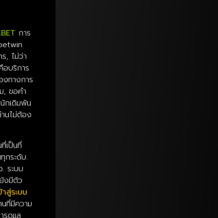
ABET
การ
abetwin
ร, ไม่ว่า
คือบริการ
ช่องทางการ
าม, ขอคำ
นักเดิมพัน
่านไม่ต้อง
เป็นที่
ทุกระดับ.
็ว. ระบบ
ยังมีตัว
าสู่ระบบ
นที่มีความ
การดูแล