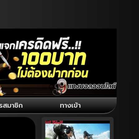
รสมาชิก
ทางเข้า