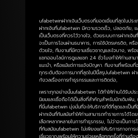
ufabetwinฝากเงินเว็บตรงที่ยอดเยี่ยมที่สุดในประ
ฝากเงินที่ufabetwin มีความรวดเร็ว, ปลอดภัย, แล
เป็นเว็บตรงที่ควรไว้วางใจ, ด้วยระบบการฝากเงินที่
จะเป็นการโอนผ่านธนาคาร, การใช้บัตรเครดิต, หรือ
ด้วยใจ, ทีมงานที่มีความเชี่ยวชาญและใจบาง, พร
แชทออนไลน์การดูแลแชท 24 ชั่วโมงทำให้ท่านสาม
แนะนำ, หรือแม้แต่การแจ้งปัญหา. ทีมงานที่พร้อมท
ทุกระดับต้องการมากที่สุดในปีนี้สรุปufabetwin ฝาก
กังวลเรื่องการทำธุรกรรมและการติดต่อ,
เพราะทุกอย่างนั้นufabetwin ได้ทำให้ท่านได้รับประ
นิยมและเชื่อถือได้เป็นสิ่งที่สำคัญสำหรับนักเดิม
ที่นี่ufabetwin มุ่งมั่นที่จะให้บริการที่ดีที่สุดและ
ฝากเงินที่ทันสมัยทำให้ท่านสามารถทำรายการได้โดยไม่
เลือกหลากหลายในการทำธุรกรรม, ไม่ว่าจะเป็นการโอ
ที่ทันสมัยufabetwin ไม่เพียงแค่ให้บริการทางการเ
เชี่ยวชาญพร้อมให้ความช่วยเหลือทุกครั้งที่ท่านต้