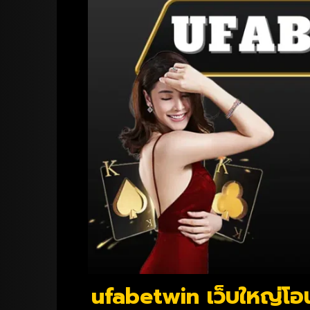
ufabetwin เว็บใหญ่โอน