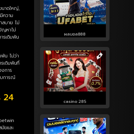
ีขนาดใหญ่,
n มีความ
วกสบาย ไม่
ีปัญหาไม่
ผลบอล888
ารเดิมพัน
พัน ไม่ว่า
เดิมพันที่
นวงการ
ะสบการณ์
ร 24
casino 285
abetwin
สมัยและ