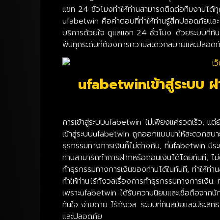
แชท 24 ชั่วโมงทำให้ท่านสามารถติดต่อทีมงานได้ทุกเ
ufabetwin คือคำตอบที่ทำให้ท่านรู้สึกปลอดภัยและไ
บริการด้วยใจ ดูแลแชท 24 ชั่วโมง. ด้วยระบบที่ทันส
พันทุกระดับที่ต้องการความสะดวกสบายและปลอดภั
ufabetwinเข้าสู่ระบบ
ฝา
การเข้าสู่ระบบufabetwin ไม่เพียงแค่รวดเร็ว, แต่
เข้าสู่ระบบufabetwin ถูกออกแบบมาให้สะดวกสบายแล
ธุรกรรมทางการเงินก็ไม่ต่างกัน, ที่ufabetwin มี
ท่านสามารถทำการฝากหรือถอนเงินได้โดยทันที, ไม่ต้
ทำธุรกรรมทางการเงินของท่านได้ในทันที, ทำให้ท่าน
ทำให้ท่านไร้กังวลเรื่องการทำธุรกรรมทางการเงิน
เพราะufabetwin ได้รับความนิยมและเชื่อถือจากน
ทันใจ ง่ายดาย ไร้กังวล. ระบบที่ทันสมัยและประสิ
และปลอดภัย