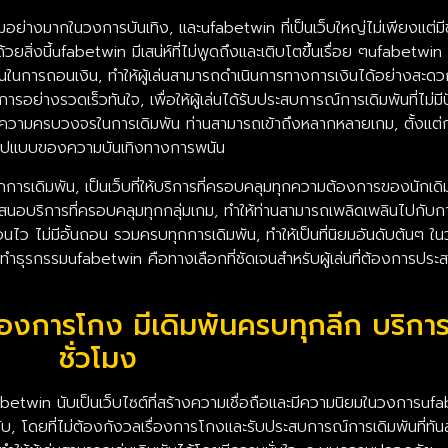
ยมอย่างมากในวงการบันเทิง, และufabetwin ที่เป็นเว็บใหญ่ไม่เพียงแต่ม
้ ด้วยสิ่งนี้ufabetwin มีเสน่ห์ที่ไม่พูดถึงและเติบโตขึ้นเรื่อย ๆufabetwi
อั้นในการถอนเงิน, ทำให้ผู้เล่นสามารถดำเนินการทางการเงินได้อย่างสะด
รอย่างรวดเร็วทันใจ, เพื่อให้ผู้เล่นได้รับประสบการณ์การเดิมพันที่ไม่ม
ีความครบวงจรในการเดิมพัน ท่านสามารถเข้าถึงหลากหลายเกม, ตั้งแต่ก
ุกรูปแบบของความบันเทิงทางการพนัน
รเดิมพัน, เป็นเว็บที่ให้บริการที่ครอบคลุมทุกความต้องการของนักเดิม
อบริการที่ครอบคลุมทุกกลุ่มเกม, ทำให้ท่านสามารถเพลิดเพลินไปกับการ
ว ไม่มีอั้นถอน รวมครบทุกการเดิมพัน, ทำให้เป็นที่นิยมอันดับต้นๆ ใ
รทำธุรกรรมufabetwin คือทางเลือกที่ชัดเจนสำหรับผู้เล่นที่ต้องการปร
องการโกง มีเดิมพันครบทุกลีก บริกา
ชั่วโมง
ufabetwin นับเป็นเว็บไซต์ที่สร้างความเชื่อถือและมีความนิยมในวงการuf
ับ, โดยที่ไม่ต้องกังวลเรื่องการโกงและรับประสบการณ์การเดิมพันที่ทัน