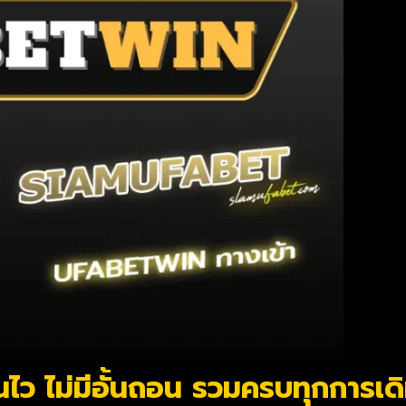
ไว ไม่มีอั้นถอน รวมครบทุกการเด