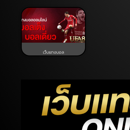
เว็บแทงบอล