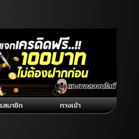
รสมาชิก
ทางเข้า