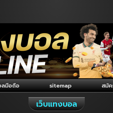
ลมือถือ
sitemap
สมัค
เว็บแทงบอล