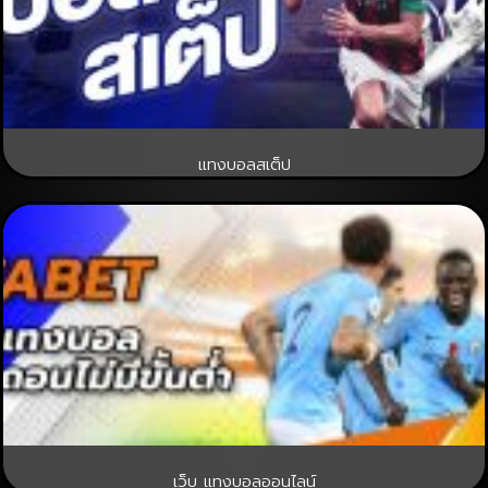
แทงบอลสเต็ป
เว็บ แทงบอลออนไลน์