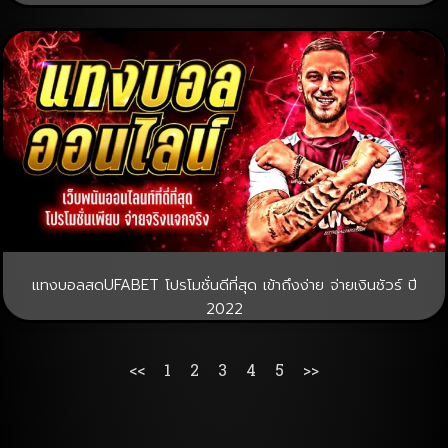
แทงบอลสดUFABET โปรโมชั่นดีที่สุด เข้าถึงง่าย จ่ายเงินชัวร์ ปี
2022
<<
1
2
3
4
5
>>