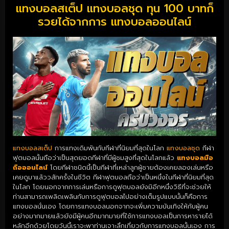
แทงบอลสเต็ป แทงบอลชุด ทุน 100 บาทก็
รวยได้จากการ แทงบอลออนไลน์
แทงบอลสเต็ป
การแทงเดิมพันกับกีฬาที่นิยมที่สุดในโลก
แทงบอลชุด
กีฬา
ฟุตบอลนั้นถือว่าเป็นสุดยอดกีฬาที่มีผู้ชมสูงที่สุดในโลกแล้ว
แทงบอลมือ
ถือออนไลน์
โดยกีฬาชนิดนี้เป็นกีฬาที่เหล่าลูกผู้ชายต้องเคยลองเล่นหรือ
เคยดูมาแล้ววสักครั้งในชีวิต กีฬาฟุตบอลถือว่าเป็นหนึ่งในกีฬาที่นิยมที่สุด
ในโลก โดยนอกจากการเล่นหรือการดูฟุตบอลยังมิอีกหนึ่งวิธีที่จะช่วยให้
ท่านสามารถเพลิดเพลินกับการดูฟุตบอลไปอย่างเต็มรูปแบบนั้นก็คือการ
แทงบอลนั่นเอง โดยการแทงบอลนอกจากจะเพิ่มความบันเทิงให้กับผู้คน
อย่างมากมายแล้วยังมีผู้คนอีกมากมายที่ใช้การแทงบอลเป็นการหารายได้
หลักอีกด้วยโดยวันนี้เราจะพาท่านเจาะลึกเกี่ยวกับการแทงบอลนั้นเอง การ