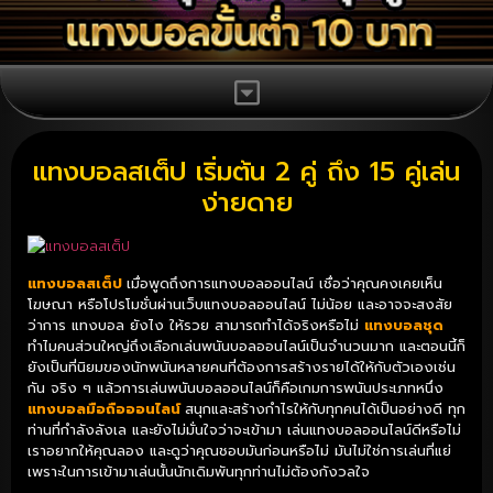
แทงบอลสเต็ป เริ่มต้น 2 คู่ ถึง 15 คู่เล่น
ง่ายดาย
แทงบอลสเต็ป
เมื่อพูดถึงการแทงบอลออนไลน์ เชื่อว่าคุณคงเคยเห็น
โฆษณา หรือโปรโมชั่นผ่านเว็บแทงบอลออนไลน์ ไม่น้อย และอาจจะสงสัย
ว่าการ แทงบอล ยังไง ให้รวย สามารถทำได้จริงหรือไม่
แทงบอลชุด
ทำไมคนส่วนใหญ่ถึงเลือกเล่นพนันบอลออนไลน์เป็นจำนวนมาก และตอนนี้ก็
ยังเป็นที่นิยมของนักพนันหลายคนที่ต้องการสร้างรายได้ให้กับตัวเองเช่น
กัน จริง ๆ แล้วการเล่นพนันบอลออนไลน์ก็คือเกมการพนันประเภทหนึ่ง
แทงบอลมือถือออนไลน์
สนุกและสร้างกำไรให้กับทุกคนได้เป็นอย่างดี ทุก
ท่านที่กำลังลังเล และยังไม่มั่นใจว่าจะเข้ามา เล่นแทงบอลออนไลน์ดีหรือไม่
เราอยากให้คุณลอง และดูว่าคุณชอบมันก่อนหรือไม่ มันไม่ใช่การเล่นที่แย่
เพราะในการเข้ามาเล่นนั้นนักเดิมพันทุกท่านไม่ต้องกังวลใจ