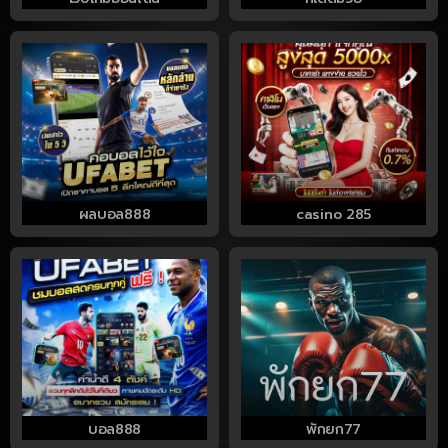
ผลบอล888
casino 285
บอล888
พักยก77