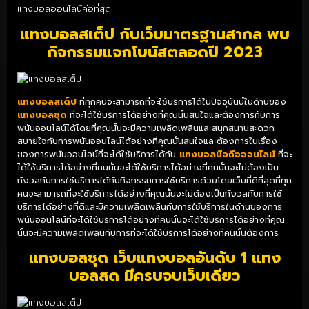
แทงบอลออนไลน์คือที่สุด
แทงบอลสเต็ป กับเว็บมาตรฐานสากล พบ
กิจกรรมแจกโบนัสตลอดปี 2023
แทงบอลสเต็ป
ที่ทุกคนจะสามารถที่จะใช้บริการได้ในปัจจุบันนี้ในด้านของ
แทงบอลชุด
ที่จะได้ใช้บริการได้อย่างที่คุณนั้นสนใจและต้องการกับการ
พนันออนไลน์ได้โดยที่คุณนั้นจะมีความเพลิดเพลินและสนุกสนานสะดวก
สบายใจกับการพนันออนไลน์ได้อย่างที่คุณนั้นสนใจและต้องการในเรื่อง
ของการพนันออนไลน์ที่จะได้ใช้บริการได้กับ
แทงบอลมือถือออนไลน์
ที่จะ
ได้ใช้บริการได้อย่างที่คนนั้นจะได้ใช้บริการได้อย่างที่คนนั้นจะไม่ต้องเป็น
กังวลกับการใช้บริการได้กับกิจกรรมการใช้บริการด้วยโดยเว็บที่ดีที่สุดที่ทุก
คนจะสามารถที่จะใช้บริการได้อย่างที่คุณนั้นจะไม่ต้องเป็นกังวลกับการใช้
บริการได้อย่างที่ดีและมีความเพลิดเพลินกับการใช้บริการในด้านของการ
พนันออนไลน์ที่จะได้ใช้บริการได้อย่างที่คนนั้นจะได้ใช้บริการได้อย่างที่คุณ
นั้นจะมีความเพลิดเพลินกับการที่จะได้ใช้บริการได้อย่างที่คนนั้นต้องการ
แทงบอลชุด เว็บแทงบอลอันดับ 1 แทง
บอลสด มีครบจบเว็บเดียว