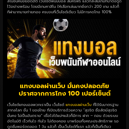
สิโนชั้นหนึ่งยอดฮิต เว็บไซต์พนันบอล สมัครฟรี แล้วก็สะสมเกมที่น่าดึงดูด
ไว้อย่างพร้อม โดยมีเกมคาสิโน ให้เลือกเล่นมากยิ่งกว่า 200 เกม แล้วก็
กีฬามากมายก่ายกอง ครบจบที่เว็บไซต์เดียว ไม่มีการคดโกง 100%
แทงบอลผ่านเว็บ
มั่นคงปลอดภัย
ปราศจากการโกง 100 เปอร์เซ็นต์
เว็บไซต์แทงบอลพวกเราเป็น เว็บไซต์
แทงบอลผ่านเว็บ
ที่ได้รับมาตรฐาน
สากลโลก ชั้น 1 ของไทย ที่เปิดบริการด้วยความ “สุจริต ซื่อสัตย์สุจริต
มั่นคง ไม่เป็นอันตราย” เชื่อใจได้แน่ๆแล้วก็มีการ ฝาก – ถอน ด้วยระบบ
อัตโนมัติ เร็วทันใจ ทันใจ ไม่ต้องคอย มาพร้อมทั้งคณะประสิทธิภาพ รอ
ดูดซึมพอร์ตตลอด 1 วัน แล้วก็ เป็นเว็บไซต์ที่แรก แล้วก็เป็นที่เดียว