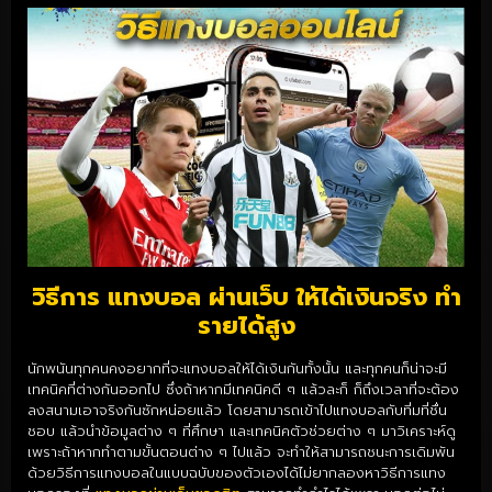
วิธีการ แทงบอล ผ่านเว็บ ให้ได้เงินจริง ทำ
รายได้สูง
นักพนันทุกคนคงอยากที่จะแทงบอลให้ได้เงินกันทั้งนั้น และทุกคนก็น่าจะมี
เทคนิคที่ต่างกันออกไป ซึ่งถ้าหากมีเทคนิคดี ๆ แล้วละก็ ก็ถึงเวลาที่จะต้อง
ลงสนามเอาจริงกันซักหน่อยแล้ว โดยสามารถเข้าไปแทงบอลกับที่มที่ชื่น
ชอบ แล้วนำข้อมูลต่าง ๆ ที่ศึกษา และเทคนิคตัวช่วยต่าง ๆ มาวิเคราะห์ดู
เพราะถ้าหากทำตามขั้นตอนต่าง ๆ ไปแล้ว จะทำให้สามารถชนะการเดิมพัน
ด้วยวิธีการแทงบอลในแบบฉบับของตัวเองได้ไม่ยากลองหาวิธีการแทง