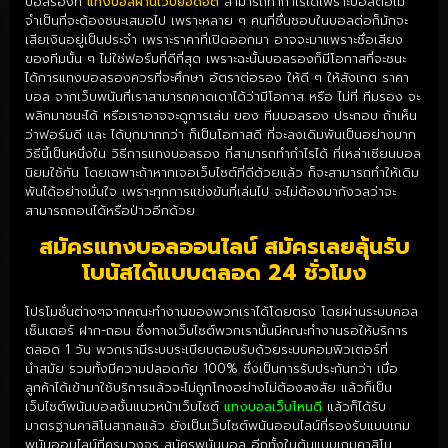
บอลรองที่
แทงบอลผ่านเว็บยอดฮิต
สามารถทำกำไรได้เพราะบอลต่อไม่
จำเป็นที่จะต้องชนะเสมอไป เพราะหลาย ๆ คนที่ชื่นชอบในบอลต่อก็มักจะ
เสียเงินอยู่เป็นประจำ เพราะราคาที่เปิดออกมา อาจจะมาแพราะชื่อเสียง
ของทีมนั้น ๆ ไม่ใช่ฟอร์มที่ดีที่สุด เพราะฉะนั้นบอลรองก็มีโอกาสที่จะชนะ
ได้การแทงบอลรองควรที่จะศึกษา อัตราต่อรอง ให้ดี ๆ ให้สังเกต ราคา
บอล จากเว็บพนันที่เราสามารถคาดเดาได้ว่ามีโอกาส หรือ ไม่ที่ ทีมรอง จะ
พลิกมาชนะได้ หรือเราอาจจะดูการเล่น ของ ทีมบอลรอง ประกอบ ถ้าเห็น
ว่าฟอร์มดี และ ได้บุกมากกว่า ก็เป็นโอกาสดี ที่จะลงเดิมพันเป็นอย่างมาก
วิธีนี้เป็นหนึ่งใน วิธีการแทงบอลรอง ที่สามารถทำกำไรได้ ที่เหล่าเซียนบอล
นิยมใช้กัน โดยเฉพาะถ้าหากเจอเว็บไซต์ที่ดีด้วยแล้ว ก็จะสามารถทำให้เดิม
พันได้อย่างมั่นใจ เพราะทุกการแข่งขันที่เล่นไป จะไม่ต้องมากังวลว่าจะ
สามารถถอนได้หรือป่าวอีกด้วย
สมัครแทงบอลออนไลน์ สมัครเลยลุ้นรับ
โบนัสได้แบบตลอด 24 ชั่วโมง
โปรโมชั่นต่างๆจากคณะทำงานของพวกเราได้โดยตรง โดยผ่านระบบคอล
เซ็นเตอร์ ฝาก-ถอน ซึ่งทางเว็บไซต์พวกเรานั้นมีคณะทำงานรอให้บริการ
ตลอด 1 วัน พวกเรามีระบบระเบียบตอบรับด้วยระบบคอมพิวเตอร์ที่
นำสมัย รวมทั้งมีความปลอดภัย 100% ซึ่งเป็นการรับประกันกว่า เมื่อ
ลูกค้าได้เข้ามาใช้บริการแล้วจะไม่ถูกโกงอย่างไม่ต้องสงสัย แล้วก็เป็น
เว็บไซต์พนันบอลชั้นแนวหน้าเว็บไซต์
แทงบอลเว็บไหนดี
แล้วก็ได้รับ
มาตรฐานคาสิโนสากลแล้ว ยังเป็นเว็บไซต์พนันออนไลน์ที่รองรับแบบเกม
พนันออนไลน์ที่ครบวงจร สมัครพนันบอล อีกทั้งในต้นแบบเกมคาสิโน