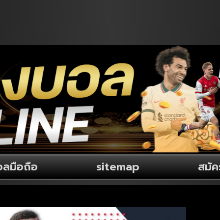
ลมือถือ
sitemap
สมัค