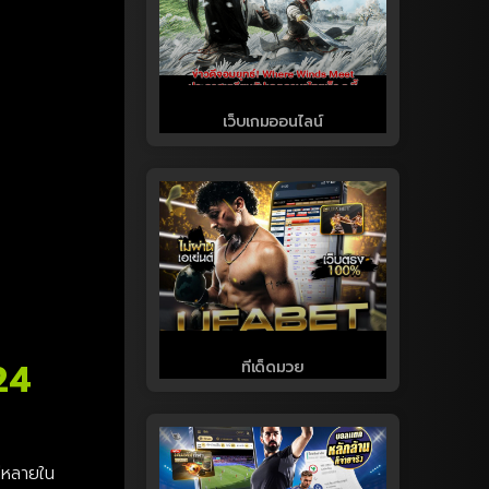
เว็บเกมออนไลน์
24
ทีเด็ดมวย
่หลายใน