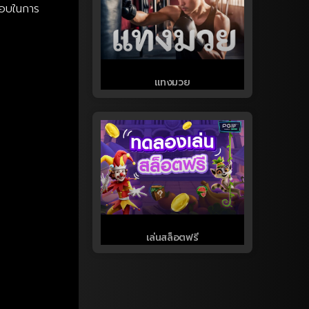
ดชอบในการ
แทงมวย
เล่นสล็อตฟรี