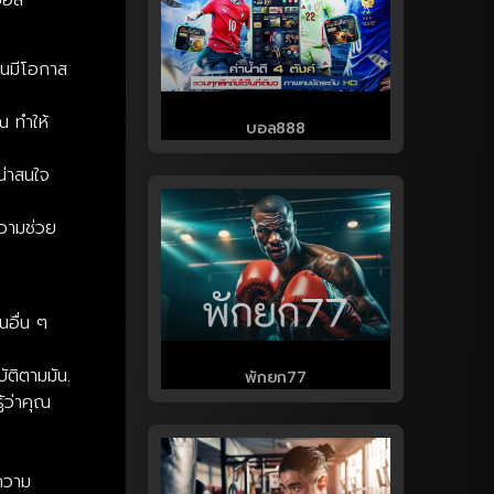
งบอล
พันมีโอกาส
ณ ทำให้
บอล888
น่าสนใจ
ความช่วย
นอื่น ๆ
ัติตามมัน.
พักยก77
้ว่าคุณ
ความ