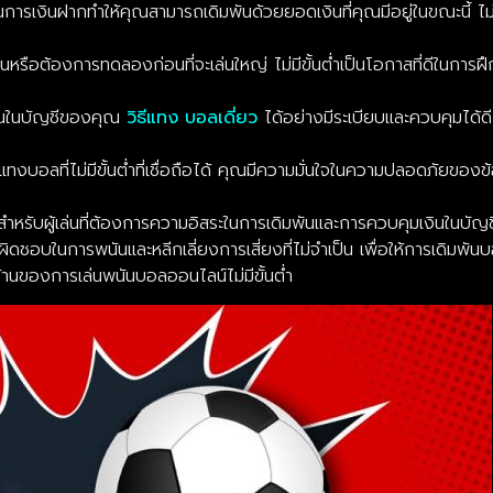
ำในการเงินฝากทำให้คุณสามารถเดิมพันด้วยยอดเงินที่คุณมีอยู่ในขณะนี้ ไม
ดิมพันหรือต้องการทดลองก่อนที่จะเล่นใหญ่ ไม่มีขั้นต่ำเป็นโอกาสที่ดีในการ
งินในบัญชีของคุณ
วิธีแทง บอลเดี่ยว
ได้อย่างมีระเบียบและควบคุมได้ด
งบอลที่ไม่มีขั้นต่ำที่เชื่อถือได้ คุณมีความมั่นใจในความปลอดภัยของข
ดีสำหรับผู้เล่นที่ต้องการความอิสระในการเดิมพันและการควบคุมเงินในบั
ดชอบในการพนันและหลีกเลี่ยงการเสี่ยงที่ไม่จำเป็น เพื่อให้การเดิมพัน
้านของการเล่นพนันบอลออนไลน์ไม่มีขั้นต่ำ