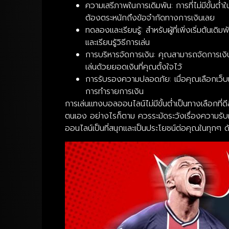
ความเสรีภาพในการเดิมพัน: การที่ไม่มีขั้นต่
ต้องตระหนักถึงข้อจำกัดทางการเงินเลย
ทดลองและเรียนรู้: สำหรับผู้ที่เพิ่งเริ่มต้นเ
และเรียนรู้วิธีการเล่น
การบริหารจัดการเงิน: คุณสามารถจัดการเ
เล่นด้วยยอดเงินที่คุณตั้งใจไว้
การรับรองความปลอดภัย: เมื่อคุณเลือกเว็บแท
การทำรายการเงิน
การเล่นแทงบอลออนไลน์ไม่มีขั้นต่ำเป็นทางเลือกที่
ตนเอง อย่างไรก็ตาม ควรระมัดระวังเรื่องความรับผิ
ออนไลน์เป็นที่สนุกและเป็นประโยชน์ต่อคุณในทุกๆ ด