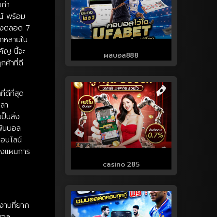
เก่า
น์ พร้อม
โมงตลอด 7
ลากหลายใน
ัญ นี้จะ
ผลบอล888
ค้าที่ดี
ดีที่สุด
วลา
ป็นสิ่ง
มพันบอล
ออนไลน์
วางแผนการ
casino 285
งานที่ยาก