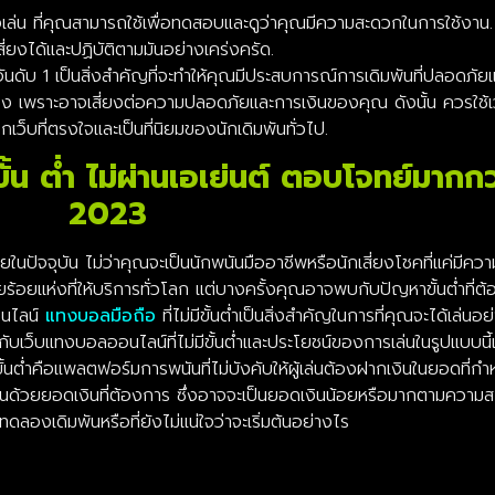
เล่น ที่คุณสามารถใช้เพื่อทดสอบและดูว่าคุณมีความสะดวกในการใช้งาน.
่ยงได้และปฏิบัติตามมันอย่างเคร่งครัด.
ันดับ 1 เป็นสิ่งสำคัญที่จะทำให้คุณมีประสบการณ์การเดิมพันที่ปลอดภัยแ
ับรอง เพราะอาจเสี่ยงต่อความปลอดภัยและการเงินของคุณ ดังนั้น ควรใช้
เว็บที่ตรงใจและเป็นที่นิยมของนักเดิมพันทั่วไป.
้น ต่ำ ไม่ผ่านเอเย่นต์ ตอบโจทย์มากกว
2023
นปัจจุบัน ไม่ว่าคุณจะเป็นนักพนันมืออาชีพหรือนักเสี่ยงโชคที่แค่มีคว
้อยแห่งที่ให้บริการทั่วโลก แต่บางครั้งคุณอาจพบกับปัญหาขั้นต่ำที่ต้อ
อนไลน์
แทงบอลมือถือ
ที่ไม่มีขั้นต่ำเป็นสิ่งสำคัญในการที่คุณจะได้เล่นอย
ับเว็บแทงบอลออนไลน์ที่ไม่มีขั้นต่ำและประโยชน์ของการเล่นในรูปแบบนี้
ขั้นต่ำคือแพลตฟอร์มการพนันที่ไม่บังคับให้ผู้เล่นต้องฝากเงินในยอดที่กำห
างเดิมพันด้วยยอดเงินที่ต้องการ ซึ่งอาจจะเป็นยอดเงินน้อยหรือมากตามคว
ารทดลองเดิมพันหรือที่ยังไม่แน่ใจว่าจะเริ่มต้นอย่างไร