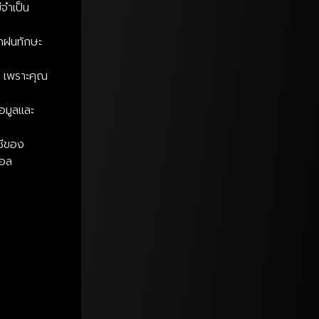
่จำเป็น
ฝึกฝนทักษะ
ี เพราะคุณ
้อมูลและ
ญชีของ
บอล