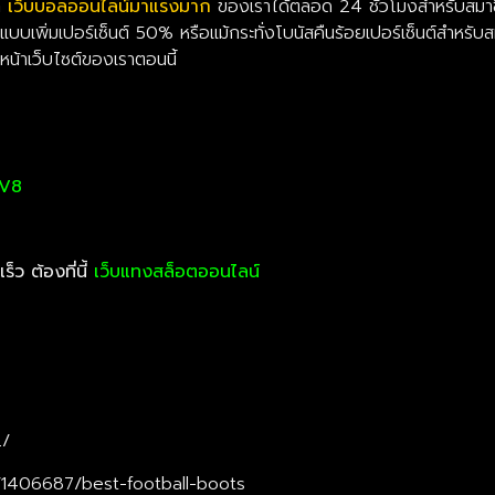
า
เว็บบอลออนไลน์มาแรงมาก
ของเราได้ตลอด 24 ชั่วโมงสำหรับสมาช
แบบเพิ่มเปอร์เซ็นต์ 50% หรือแม้กระทั่งโบนัสคืนร้อยเปอร์เซ็นต์สำหรับส
นหน้าเว็บไซต์ของเราตอนนี้
V8
ร็ว ต้องที่นี้
เว็บแทงสล็อตออนไลน์
2/
/1406687/best-football-boots