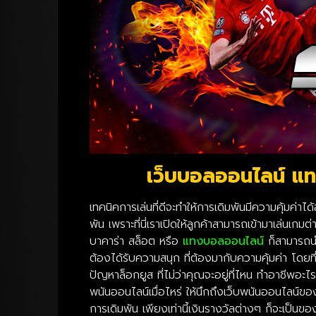
เว็บบอลออนไลน์ แทง
เทคนิคการเล่นที่ดีจะทำให้การเดิมพันมีความคุ้มค่าได
พัน เพราะที่นี่เราเปิดให้ลูกค้าสามารถเข้ามาเล่นเก
บาคาร่า สล็อต หรือ
แทงบอลออนไลน์
ก็สามารถนำเ
ต้องได้รับความสนุก ที่ต้องมากับความคุ้มค่า โดยที
ปัญหาล็อกยูส ที่ไม่ว่าคุณจะอยู่ที่ไหน ทำอาชีพอะ
พนันออนไลน์เมื่อไหร่ ให้นึกถึงเว็บพนันออนไลน์ของ
การเดิมพัน เพียงเท่านี้เงินรางวัลต่างๆ ก็จะเป็