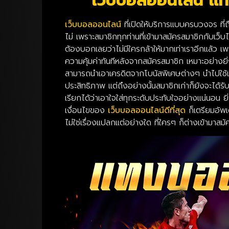
เว็บบอลออนไลน์ แท
เว็บบอลออนไลน์
ที่เปิดให้บริการแบบครบวงจร ที่ถือ
ไม่ เพราะสมาชิกทุกท่านที่เข้ามาสมัครสมาชิกกับเว็บไซ
ต้องบอกเลยว่าไม่มีใครกล้าให้มากเท่าเราอีกแล้ว เพร
ความคุ้มค่าทันทีหลังจากสมัครสมาชิก เหมาะอย่างยิ่
สามารถนำเอาเครดิตจากโบนัสพิเศษต่างๆ นำไปใช้แบ
ประสิทธิภาพ แต่ถึงอย่างนั้นสมาชิกเก่าก็ยังจะได้ร
เรียกได้ว่าเอาใจใส่ทุกระดับประทับใจอย่างแน่นอน 
เงื่อนไขของ
เว็บบอลออนไลน์ดีที่สุด
ก็เตรียมอัพ
ไม่ใช่เรื่องแปลกแต่อย่างใด ที่ใครๆ ก็ต่างเข้ามาสม