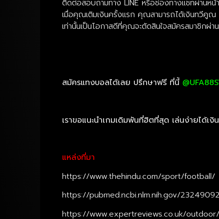
ติดต่อสอบถามทาง LINE หรือช่องทางแชทผ่านหน้
เมื่อคุณเติมเงินครั้งแรก คุณสามารถได้เงินทวีคูณ 
เท่านั้นเป็นโอกาสดีที่คุณจะตัดสินใจสมัครสมาชิกผ่า
สมัครแทงบอลได้เลย ปรึกษาฟรี ที่นี้
@UFA88S
เราขอแนะนำเกมเดิมพันที่ฮิตที่สุด เล่นง่ายได้เงินเ
แหล่งที่มา
https://www.thehindu.com/sport/football/
https://pubmed.ncbi.nlm.nih.gov/2324909
https://www.expertreviews.co.uk/outdoor