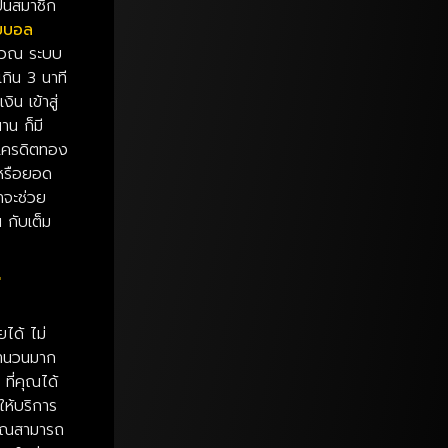
ป็นสมาชิก
็บบอล
ำนวณ ระบบ
กิน 3 นาที
น เข้าสู่
าน ก็มี
์เครดิตทอง
ยหรือยอด
ราจะช่วย
น กับเต็ม
์
ได้ ไม่
จำนวนมาก
 ที่คุณได้
ห้บริการ
คุณสามารถ