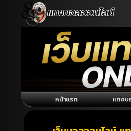
หน้าแรก
แทงบอ