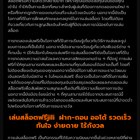
สล็อตฟรีมีความสะดวกสบายมาก เพราะคุณไม่ต้องลงทุนเงินของคุณ
เข้าไป ทำให้เป็นทางเลือกที่เหมาะสำหรับผู้เล่นที่ต้องการทดลองเกมใหม่ ๆ
หรือศึกษากฎกติกาของเกมก่อนที่จะเล่นด้วยเงินจริง นอกจากนี้ยังเป็น
โอกาสที่ดีในการฝึกฝนทักษะและกลยุทธ์ในการเล่นสล็อต โดยที่ไม่ต้อง
กังวลเกี่ยวกับการสูญเสียเงินสำหรับผู้ที่มีประสบการณ์น้อยในการเล่น
สล็อต
การทดลองเล่นฟรีเป็นโอกาสที่ดีในการเรียนรู้เกี่ยวกับวิธีการเล่นและรูป
แบบการชนะที่เป็นไปได้ นอกจากนี้ยังสามารถเรียนรู้เกี่ยวกับฟีเจอร์ต่าง ๆ
ที่เกมนั้น ๆ มีให้เลือกในโหมดเล่นฟรีการเล่นสล็อตฟรียังเป็นโอกาสที่ดีใน
การทดสอบความน่าสนใจและความคลาสสิคของเกมต่าง ๆ ที่มีอยู่ การเล่น
ฟรีทำให้คุณสามารถค้นพบและเลือกเกมที่คุณชื่นชอบได้อย่างเต็มที่ โดยที่
ไม่ต้องเสี่ยงเงินทุนของคุณนอกจากนี้ยังมีโอกาสในการชนะรางวัลแบบ
เงินสดหรือโบนัสต่าง ๆ ในโหมดเล่นฟรี ซึ่งอาจเป็นโอกาสที่ดีในการเพิ่ม
รายได้ของคุณโดยที่ไม่ต้องลงทุนเงินจริงสรุปลงมือเลยและทดลองเล่น
สล็อตฟรีเพื่อสัมผัสความสนุกและตื่นเต้นที่ไม่มีความเสี่ยงทางการเงิน
นอกจากนี้ยังมีประโยชน์ต่าง ๆ ที่คุณสามารถได้รับจากประสบการณ์นี้
เพลิดเพลินไปกับการสำรวจโลกของสล็อตและค้นหาประสบการณ์ที่น่าจดจำ
ไปพร้อมกับโอกาสที่ดีในการชนะรางวัล
เล่นสล็อตฟรีjili ฝาก-ถอน ออโต้ รวดเร็ว
ทันใจ ง่ายดาย ไร้กังวล
การเล่นสล็อตฟรี เป็นกิจกรรมที่ได้รับความนิยมมากขึ้นในช่วงหลายปีที่ผ่าน