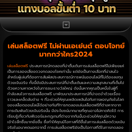
เล่นสล็อตฟรี ไม่ผ่านเอเย่นต์ ตอบโจทย์
มากกว่าใคร2024
เล่นสล็อตฟรี
ประสบการณ์ทดลองที่น่าตื่นเต้นการเล่นสล็อตฟรีไม่เพียงแค่
เป็นการลองเสี่ยงดวงทดลองโชคเท่านั้น แต่ยังเป็นทางเลือกที่น่าสนใจ
สำหรับผู้เล่นที่ต้องการสัมผัสประสบการณ์การพนันออนไลน์ที่ไม่ต้องลงทุน
ด้วยเงินจริง ทั้งนี้ยังมีประสบการณ์ที่น่าตื่นเต้นและความสนุกสนานที่เต็มไป
ด้วยความคาดหวังในการชนะรางวัลใหญ่ ดังนั้นหากคุณเป็นหนึ่งในผู้ที่
กำลังสนใจการเล่นสล็อตฟรี มาพัฒนาประสบการณ์ที่น่าจดจำด้วยเรื่อง
ราวและเคล็ดลับต่าง ๆ ที่จะช่วยให้คุณเพลิดเพลินไปกับการผจญภัยในโลก
ของสล็อตออนไลน์ได้อย่างทันที!การทดลองเล่นสล็อตฟรีที่ต่างหากจาก
การเดิมพันด้วยเงินจริงนั้น มีประโยชน์มากมายที่คุณอาจไม่คาดคิดได้ การ
เรียนรู้เกี่ยวกับฟีเจอร์และกฎเกมที่ต่างจากกันนั้นจะช่วยให้คุณมีความ
เข้าใจลึกซึ้งมากยิ่งขึ้น ซึ่งทำให้คุณมีโอกาสที่ดีขึ้นในการเล่นสล็อตด้วยเงิน
จริงในอนาคตนอกจากนี้ การเล่นสล็อตฟรียังเป็นโอกาสที่ดีในการทดลอง