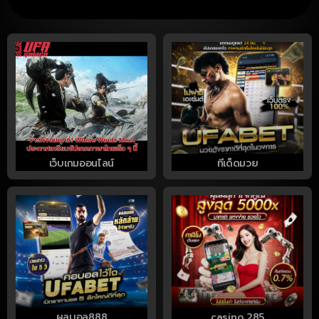
เว็บเกมออนไลน์
ทีเด็ดมวย
ผลบอล888
casino 285