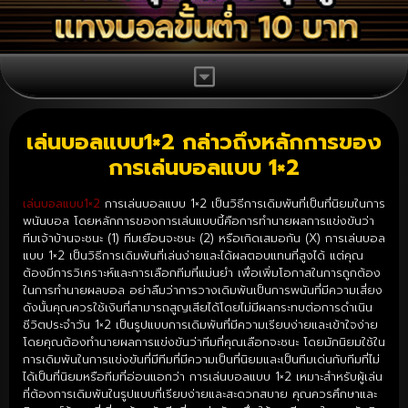
เล่นบอลแบบ1×2 กล่าวถึงหลักการของ
การเล่นบอลแบบ 1×2
เล่นบอลแบบ1×2
การเล่นบอลแบบ 1×2 เป็นวิธีการเดิมพันที่เป็นที่นิยมในการ
พนันบอล โดยหลักการของการเล่นแบบนี้คือการทำนายผลการแข่งขันว่า
ทีมเจ้าบ้านจะชนะ (1) ทีมเยือนจะชนะ (2) หรือเกิดเสมอกัน (X) การเล่นบอล
แบบ 1×2 เป็นวิธีการเดิมพันที่เล่นง่ายและได้ผลตอบแทนที่สูงได้ แต่คุณ
ต้องมีการวิเคราะห์และการเลือกทีมที่แม่นยำ เพื่อเพิ่มโอกาสในการถูกต้อง
ในการทำนายผลบอล อย่าลืมว่าการวางเดิมพันเป็นการพนันที่มีความเสี่ยง
ดังนั้นคุณควรใช้เงินที่สามารถสูญเสียได้โดยไม่มีผลกระทบต่อการดำเนิน
ชีวิตประจำวัน 1×2 เป็นรูปแบบการเดิมพันที่มีความเรียบง่ายและเข้าใจง่าย
โดยคุณต้องทำนายผลการแข่งขันว่าทีมที่คุณเลือกจะชนะ โดยมักนิยมใช้ใน
การเดิมพันในการแข่งขันที่มีทีมที่มีความเป็นที่นิยมและเป็นทีมเด่นกับทีมที่ไม่
ได้เป็นที่นิยมหรือทีมที่อ่อนแอกว่า การเล่นบอลแบบ 1×2 เหมาะสำหรับผู้เล่น
ที่ต้องการเดิมพันในรูปแบบที่เรียบง่ายและสะดวกสบาย คุณควรศึกษาและ