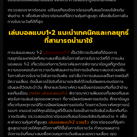
ตรวจสอบราคาต่อรอง เปรียบเทียบอัตราต่อรองที่เสนอโดยบริษัทเดิม
พันต่าง ๆ เพื่อค้นหาอัตราต่อรองที่มีความคุ้มค่าสูงสุด เพื่อเพิ่มโอกาสใน
การรับรางวัลที่ดีที่สุด
เล่นบอลแบบ1×2 แนะนำเทคนิคและกลยุทธ์
ที่สามารถนำมาใช้
การเล่นบอลแบบ 1×2
เล่นบอลแบบ1×2
เป็นวิธีการเดิมพันที่ต้องการ
กลยุทธ์และเทคนิคที่เหมาะสมเพื่อเพิ่มโอกาสในการรับรางวัลที่ดี การเล่น
บอลแบบ 1×2 เกี่ยวข้องกับการวิเคราะห์และการพิจารณาข้อมูลที่ถูกต้อง
ความรอบคอบในการวางเดิมพันและการจัดการเงินที่เหมาะสมจะช่วยเพิ่ม
โอกาสในการรับรางวัลในการเดิมพัน อย่าลืมว่าการเล่นบอลเป็นการพนันที่
มีความเสี่ยง ดังนั้นควรใช้เงินที่สามารถเสียได้โดยไม่มีผลกระทบต่อการ
เงินและชีวิตประจำวัน ศึกษาและวิเคราะห์ความแข็งแกร่งของทีมทั้งเจ้าบ้าน
และทีมเยือน
เทคนิค เล่นบอลแบบ1×2
พิจารณาความฝันของทั้งสองทีมและ
ฟอร์มการเล่นล่าสุดของพวกเขา ที่อาจมีผลต่อผลการแข่งขัน ศึกษาข้อมูล
เกี่ยวกับเหตุการณ์ที่อาจมีผลต่อผลการแข่งขัน โดยการวิเคราะห์เหตุการณ์
รอบๆ เกมจะช่วยให้คุณมีข้อมูลที่เป็นประโยชน์ในการตัดสินใจเลือกทีมที่จะ
วางเดิมพัน ตรวจสอบอัตราต่อรองที่เสนอโดยบริษัทเดิมพันต่าง ๆ เพื่อ
หาค่าความคุ้มค่าที่สูงสุด
เล่นบอลแบบ1×2 รวยเร็ว
อัตราต่อรองที่คุ้มค่า
สูงสุดอาจช่วยให้คุณมีโอกาสที่ดีขึ้นในการรับรางวัล กำหนดแผนการ
จัดการเงินที่เหมาะสมเพื่อควบคุมการเดิมพันและลดความเสี่ยง คุณ