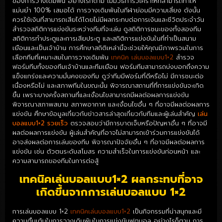
ของการวางเดิมพัน อย่างไรก็ตาม ไม่มีวิธีการวิเคราะห์ที่สามารถทำให้
แม่นยำ 100% เสมอได้ การวางเดิมพันในกีฬาย่อมมีความเสี่ยง ดังนั้น
ควรใช้เงินที่สามารถเสียได้โดยไม่มีผลกระทบต่อการเงินและชีวิตประจำวัน
สำรวจสถิติการแข่งขันระหว่างทีมที่จะเล่น ดูสถิติการชนะของทั้งสองทีม
สถิติการทำประตูและการเสียประตู และสถิติการแข่งขันในที่ทำเป็นสนาม
เยือนและเป็นเจ้าบ้าน การศึกษาสถิติเหล่านี้จะช่วยให้คุณมีภาพรวมในการ
เลือกทีมที่เหมาะสมในการวางเดิมพัน
เทคนิค เล่นบอลแบบ1×2
สำรวจ
ฟอร์มทีมทั้งของทีมเจ้าบ้านและทีมเยือน ฟอร์มทีมสามารถบ่งบอกถึงความ
แข็งแกร่งและความมั่นคงของทีม ดูว่าทีมมีฟอร์มที่ดีหรือไม่ มีการชนะต่อ
เนื่องหรือไม่ และสภาพทีมในขณะนั้น พิจารณาสถานที่ที่การแข่งขันจะเกิด
ขึ้น เพราะบางครั้งสถานที่และเงื่อนไขสามารถมีผลต่อผลการแข่งขัน
พิจารณาสภาพสนาม สภาพอากาศ และเงื่อนไขอื่น ๆ ที่อาจมีผลต่อผลการ
แข่งขัน ศึกษาข้อมูลเกี่ยวกับข่าวสารล่าสุดเกี่ยวกับทีมและผู้เล่นสำคัญ
เล่น
บอลแบบ1×2 รวยเร็ว
ตรวจสอบว่ามีการบาดเจ็บหรือปัญหาอื่น ๆ ที่อาจมี
ผลต่อผลการแข่งขัน ผู้เล่นสำคัญที่อาจไม่สามารถเข้าร่วมการแข่งขันได้
อาจส่งผลต่อการเล่นของทีม พิจารณาปัจจัยอื่น ๆ ที่อาจมีผลต่อผลการ
แข่งขัน เช่น ตัวตนระดับสโมสร ความสำเร็จในการแข่งขันก่อนหน้า และ
ความสามารถของทีมในการต่อสู้
เทคนิคเล่นบอลแบบ1×2 ผลกระทบที่อาจ
เกิดขึ้นจากการเล่นบอลแบบ 1×2
การเล่นบอลแบบ 1×2
เทคนิคเล่นบอลแบบ1×2
เป็นกิจกรรมที่น่าสนุกและมี
ความตื่นเต้นในการวางเดิมพันในการแข่งขันฟุตบอล อย่างไรก็ตาม การ