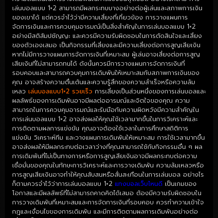
เล่นบอลแบบ 1×2 สามารถมีผลกระทบบางอย่างต่อผู้เล่นและสภาพการเงิน
ของเขาได้ แต่ควรจำไว้ว่ามีความเสี่ยงที่เกี่ยวข้อง การวางแผนการ
จัดการเงินและการควบคุมอารมณ์เป็นสิ่งสำคัญในการเล่นบอลแบบ 1×2
อย่างมีสติสัมปชัญญะ และควรมีความรับผิดชอบในการตัดสินใจและเสี่ยง
ของตัวเองเสมอ เป็นกิจกรรมที่เสี่ยงและมีความเสี่ยงต่อการสูญเสียเงิน
หากไม่มีการวางแผนการจัดการเงินที่เหมาะสม ผู้เล่นอาจเสี่ยงต่อการสูญ
เสียเงินที่ไม่สามารถทนได้ ดังนั้นควรมีการวางแผนการจัดการเงินที่
รอบคอบและสามารถควบคุมการเดิมพันให้เหมาะสมกับสภาพการเงินของ
คุณ อาจสร้างความตื่นเต้นและความรู้สึกของความสำเร็จหรือความล้ม
เหลว
เล่นบอลแบบ1×2 รวยเร็ว
การเสี่ยงเป็นส่วนหนึ่งของการเล่นบอลและ
ผลลัพธ์ของการเดิมพันอาจมีผลต่ออารมณ์และจิตใจของคุณ ความ
สามารถในการควบคุมอารมณ์และรับมือกับความผิดหวังมีความสำคัญใน
การเล่นบอลแบบ 1×2 อาจส่งผลให้คุณใช้เวลามากขึ้นในการวิเคราะห์และ
การติดตามผลการแข่งขัน คุณอาจต้องใช้เวลาในการศึกษาสถิติการ
แข่งขัน วิเคราะห์ทีม และวางแผนการเดิมพันให้เหมาะสม การใช้เวลามากขึ้น
อาจส่งผลให้มีผลกระทบต่อเวลาว่างที่คุณสามารถใช้กับกิจกรรมอื่น ๆ ผล
การเดิมพันที่ไม่เป็นทางการหรือการสูญเสียเงินอาจมีผลกระทบต่อความ
เชื่อมั่นของคุณในทักษะการวิเคราะห์และการวางเดิมพัน ความล้มเหลวหรือ
การสูญเสียเงินอาจทำให้คุณสับสนหรือสั่นสะเทือนในการเล่นบอล อย่างไร
ก็ตามควรจำไว้ว่าการเล่นบอลแบบ 1×2
แทงบอลเว็บไหนดี
เป็นเกมของ
โอกาสและมีผลลัพธ์ที่ไม่สามารถคาดคิดได้เสมอ ต้องมีความรับผิดชอบใน
การวางเดิมพันที่เหมาะสมและการจัดการเงินที่รอบคอบ ควรทำความเข้าใจ
กฎและเงื่อนไขของการเดิมพัน และมีการติดตามผลการเดิมพันอย่างต่อ