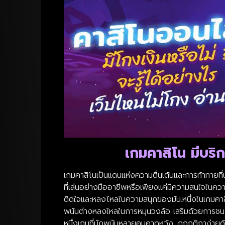
เกมคาสิโน มีบริ
เกมคาสิโนเป็นแดนแห่งความตื่นเต้นและการท้าทายที
ที่เล่นอย่างมืออาชีพหรือเพียงแค่มีความสนใจในคว
ติดใจและหลงไหลในความสนุกของมัน.หนึ่งในเกมคาสิโนท
พนันต่างหลงใหลในการหมุนวงล้อ เสริมด้วยการชนะรางว
หนึ่งเกมที่นักพนันหลายคนคาดหวัง. กฎกติกาง่ายดั