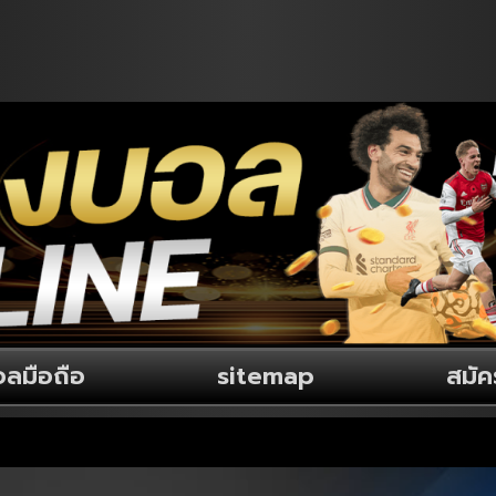
ลมือถือ
sitemap
สมัค