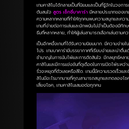
เกมคาสิโนได้กลายเป็นที่นิยมและเป็นที่รู้จักในวงการบ
ต้นสนใจ
สูตร เซ็กซี่บาคาร่า
มีหลายประเภทของเกมที
ความหลากหลายที่ทำให้ทุกคนพบความสนุกและความเพล
เกมที่ง่ายต่อการเล่นและนักพนันไม่จำเป็นต้องมีทั
ธีมที่หลากหลาย, ทำให้ผู้เล่นสามารถเลือกเล่นตาม
เป็นอีกหนึ่งเกมที่ได้รับความนิยมมาก. มีความง่ายในการ
โปร. เกมบาคาร่ามีบรรยากาศที่เรียบง่ายและน่าตื่นเ
ชำนาญในการนับไพ่และการตัดสินใจ. มีกลยุทธ์หลายแ
คาสิโนและมีการแข่งขันที่ดุเดือดในการเปิดไพ่ระหว่างผู้
รั่วจะหยุดที่ตัวเลขหรือสีใด. เกมนี้มีความรวดเร็ว
สิโนมีอะไรมากมายที่คุณสามารถสนุกและทดลองโชคขอ
เสี่ยงโชค, เกมคาสิโนเสมอต่อทุกคน