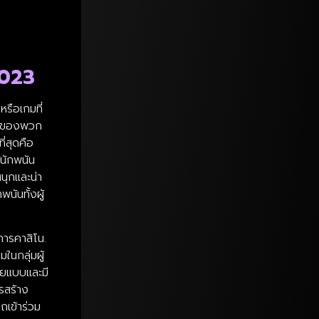
2023
รือเกมที่
ชคของพวก
ี่สุดคือ
้นักพนัน
สนุกและน่า
นันทั้งผู้
การคาสิโน.
ในกลุ่มผู้
ลายแบบและมี
ารสร้าง
ถเข้าร่วม