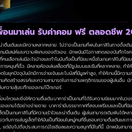
ื่อนมาเล่น รับค่าคอม ฟรี ตลอดชีพ 
ื่นเต้นและมีความหลากหลาย. ไม่ว่าจะเป็นเกมที่พบในคาสิโนทางดั้งเดิมห
เกมมีเสน่ห์และความพิเศษของตัวเอง. นักพนันมีโอกาสทดลองบันทึกโ
เลือกเล่นมีอะไรบ้างและทำไมมันถึงเป็นที่นิยม.หนึ่งในเกมคาสิโนที่นิยมท
การหมุนที่เร็ว. มีหลายห้องเล่นสล็อตที่มีรูปแบบและธีมที่หลากหลาย, ทำให
ยุคปัจจุบันมักมีการจ่ายเงินและโบนัสที่มีมูลค่าสูง, ทำให้เกมนี้มีความ
รความคิดสร้างสรรค์และความสามารถในการอ่านพฤติกรรมของผู้เล่นอื่น. นักพ
นกับความลุ้นระทึกของเกมโป๊กเกอร์
่อนไหวและยิ่งให้ความตื่นเต้น.บาคาร่าเป็นเกมที่ได้รับความนิยมมากในวง
ธ์ของเกมได้อย่างง่ายดาย. บาคาร่ามีบรรยากาศที่สงบเพรียบและเป็นที่นิยม
ล็ตเป็นเกมคาสิโนที่มีความเร้าใจและน่าตื่นเต้น. ผู้เล่นสามารถเดิมพันได้ห
่ยวกับการเล่นรูเล็ตทำให้มันเป็นที่นิยมในหมู่คนที่ชื่นชอบความตื่นเต้นและก
 แต่ยังไปถึงประสบการณ์โซเชียลและความสนุกที่มีในที่นี้. นักพนันสามาร