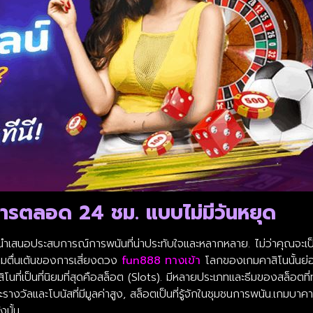
การตลอด 24 ชม. แบบไม่มีวันหยุด
่นำเสนอประสบการณ์การพนันที่น่าประทับใจและหลากหลาย. ไม่ว่าคุณจะเป
ามตื่นเต้นของการเสี่ยงดวง
fun888 ทางเข้า
โลกของเกมคาสิโนนั้นย่
ี่เป็นที่นิยมที่สุดคือสล็อต (Slots). มีหลายประเภทและธีมของสล็อตที่ท
ัลและโบนัสที่มีมูลค่าสูง, สล็อตเป็นที่รู้จักในชุมชนการพนัน.เกมบาคาร
งนั้น