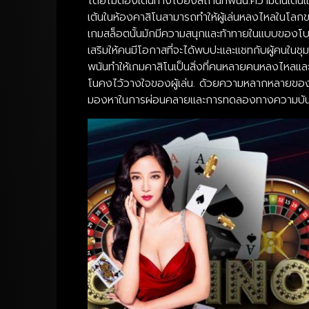
โดยไม่ต้องเดินทางไปยังสถานที่พนัน.ความตื่นเต้น
เต้นในห้องคาสิโนสามารถทำให้ผู้เล่นหลงไหลในโลก
เกมสล็อตนั้นมักมีความสนุกและท้าทายในแบบของโบนัสแล
เสริมให้คนมีโอกาสที่จะได้พบปะและแชทกับผู้คนในช
พนันทำให้เกมคาสิโนเป็นสิ่งที่คนหลายคนหลงไหลและห
โนคงไว้วางใจของผู้เล่น. ด้วยความหลากหลายของเก
มองหาในการผ่อนคลายและการทดลองทางความบัน