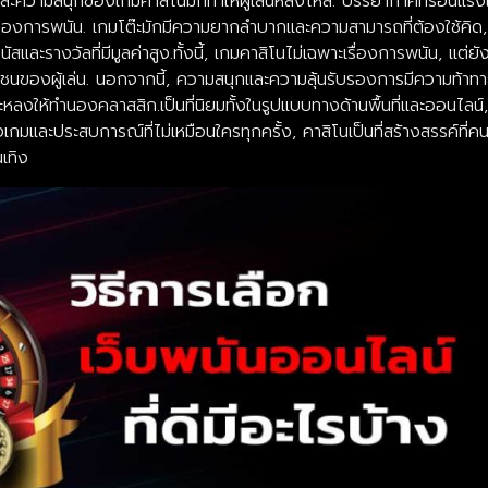
และความสนุกของเกมคาสิโนมักทำให้ผู้เล่นหลงไหล. บรรยากาศที่ร้อนแรง
ของการพนัน. เกมโต๊ะมักมีความยากลำบากและความสามารถที่ต้องใช้คิด,
ะรางวัลที่มีมูลค่าสูง.ทั้งนี้, เกมคาสิโนไม่เฉพาะเรื่องการพนัน, แต่ยังเ
ุมชนของผู้เล่น. นอกจากนี้, ความสนุกและความลุ้นรับรองการมีความท้าท
ลงให้ทำนองคลาสสิก.เป็นที่นิยมทั้งในรูปแบบทางด้านพื้นที่และออนไลน์
มและประสบการณ์ที่ไม่เหมือนใครทุกครั้ง, คาสิโนเป็นที่สร้างสรรค์ที่
เทิง