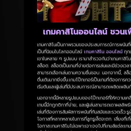
เกมคาสิโนออนไลน์ ชวนเพ
เกมคาสิโนเป็นภาพรวมของประสบการณ์การพนันที่น่าต
เป็นที่นิยมในโลกออนไลน์
เกมคาสิโน ออนไลน์
ทุก
เขาในหลาย ๆ รูปแบบ เรามาสำรวจกันว่าเกมคาสิโนที่คน
สล็อต. สล็อตเป็นเกมที่ง่ายต่อการเล่นและมีช่วงเวลา
สามารถเลือกเล่นตามความชื่นชอบ. นอกจากนี้, สล็อตใน
ตื่นเต้นมากยิ่งขึ้น.เกมโป๊กเกอร์เป็นเกมที่ต้องกา
เริ่มต้นและผู้เล่นที่มีประสบการณ์สามารถเพลิดเพลิ
นอกจากนี้มีหลายรูปแบบของโป๊กเกอร์ที่ให้ความเคลื
เกมนี้มีกฎกติกาที่ง่าย, และผู้เล่นสามารถเดาผลลัพ
เล่นที่ต้องการสัมผัสการพนันที่ทันสมัยและรวดเร็ว.รูเ
โอกาสที่หลากหลายในการที่ลูกรูเล็ตจะตก. เสี่ยงที่เกี
โอกาส.เกมคาสิโนไม่เฉพาะเจาะจงไปที่เกมส์แต่ละเกม,