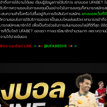
เข้าถึงการใช้งานได้เลย เรียนรู้ข้อมูลการใช้บริการ แทงบอล UFABET 
รใช้บริการความชอบในการลงทุนเป็นอย่างไรในการลงทุนก็สามารถสมัครส
ะสบความสำเร็จหรือไม่ขึ้นอยู่กับการตัดสินใจการสมัคร
แทงบอลเว็บที่ดีท
ดีความชอบในการใช้บริการของเราเป็นแบบไหนเล่นแล้วเราสามารถเข้าถึง
ารถสมัครสมาชิกได้ เพื่อเป็นตัวช่วยในการเล่นเกมออนไลน์ที่ดีที่สุด มี
ิการที่เว็บไซต์ UFABET ของเรา ทางเรามีสมาชิกจำนวนมาก เพราะความม
้งานได้ง่ายนั่นเอง
พียง แอดไลน์ LINE:
>
>
>
>
@UFA88SV8
<
<
<
<