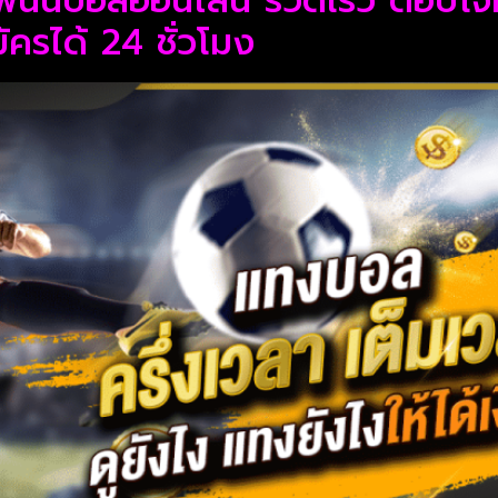
นันบอลออนไลน์ รวดเร็ว ตอบโจ
ัครได้ 24 ชั่วโมง