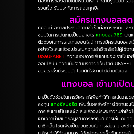
ต้องการของสายเดิมพันได้หลากหลายรูปแบบ ร่วมส
รวดเร็ว รับประกันการถอนทุกบิล
สมัครแทงบอลสด เด
ทุกคนมีโอกาสประสบความสำเร็จต่อการลงทุนและการ
ชอบในการเล่นเกมเป็นอย่างไร
แทงบอล789
เล่นแ
ตัวช่วยในการเล่นเกมออนไลน์ การสมัครเล่นบอลสเต็
อย่างไรเล่นแล้วจะประสบความสำเร็จหรือไม่ผู้ใช้งา
บอลUFABET
ความชอบการเล่นเกมของเราเป็นอย่า
ออนไลน์ มีความมั่นใจในบริการที่เว็บไซต์ UFABE
ของเราซึ่งมีระบบอัตโนมัติที่ใช้งานได้ง่ายนั่นเอง
แทงบอล เข้ามาเปิดป
มาเป็นตัวช่วยในการวิเคราะห์เพื่อทำให้การเล่นเ
ลงทุน
แทงอีสปอร์ต
เพิ่มขึ้นผลลัพธ์การใช้งานจะเ
การเล่นเกมเป็นแบบใดเล่นแล้วจะประสบความสำเร็จไ
เข้าใจได้นำเสนอข้อมูลในการลงทุนในการเล่นเกมออ
มาชิกเว็บไซต์เพื่อเป็นส่วนช่วยในการเล่นเกม จ
มาใหม่ทำให้ทำรายการ ได้อย่างรวดเร็วทันใจภายใน 