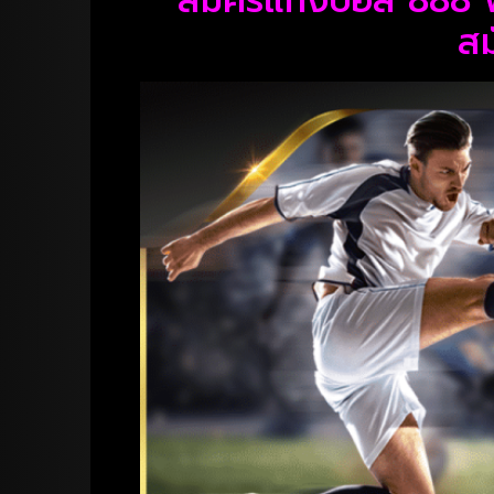
สมัครแทงบอล 888 พ
สม