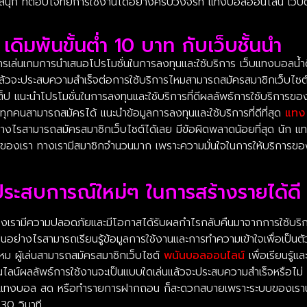
นุก ที่ตอบโจทย์การใช้งานได้อย่างครบวงจรที่ แทงบอลออนไลน์ เว็บ
ิมพันขั้นต่ำ 10 บาท กับเว็บชั้นนำ
เล่นเกมการนำเสนอโปรโมชั่นในการลงทุนและใช้บริการ เว็บแทงบอลน้ำ
ล้วจะประสบความสำเร็จต่อการใช้บริการไหมสามารถสมัครสมาชิกเว็บไซต์เ
ป แนะนำโปรโมชั่นในการลงทุนและใช้บริการที่ดีผลลัพธ์การใช้บริการของ
นทุกคนสามารถสมัครได้ แนะนำข้อมูลการลงทุนและใช้บริการที่ดีที่สุด
แทง
งไรสามารถสมัครสมาชิกเว็บไซต์ได้เลย มีข้อผิดพลาดน้อยที่สุด นัก 
T ของเรา ทางเรามีสมาชิกจำนวนมาก เพราะความมั่นใจในการให้บริการของ
ระสบการณ์ใหม่ๆ ในการสร้างรายได้ดี
กมของเรามีความปลอดภัยและมีโอกาสได้รับผลกำไรกลับคืนมาจากการใช้บริ
ป็นอย่างไรสามารถเรียนรู้ข้อมูลการใช้งานและการทำความเข้าใจเพื่อเป็นต
หม ผู้เล่นสามารถสมัครสมาชิกเว็บไซต์
พนันบอลออนไลน์
เพื่อเรียนรู้
นไลน์ผลลัพธ์การใช้งานจะเป็นแบบใดเล่นแล้วจะประสบความสำเร็จหรือไม่
ะเข้า แทงบอล สด หรือทำรายการฝากถอน ก็สะดวกสบายเพราะระบบของเราน
30 วินาที