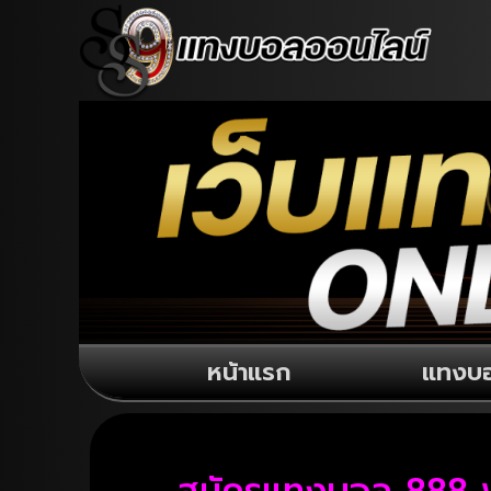
หน้าแรก
แทงบอ