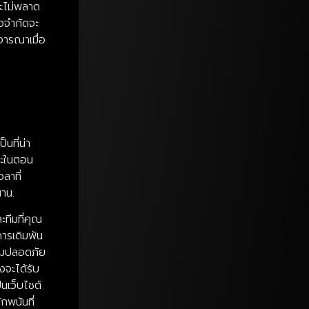
ณจะไม่พลาด
้อจำกัดจะ
ิจารณาเมื่อ
นที่น่า
จะในตอน
ลาที่
นาน.
ทีมที่คุณ
การเดิมพัน
วามปลอดภัย
งจะได้รับ
นเว็บไซต์
กพนันที่