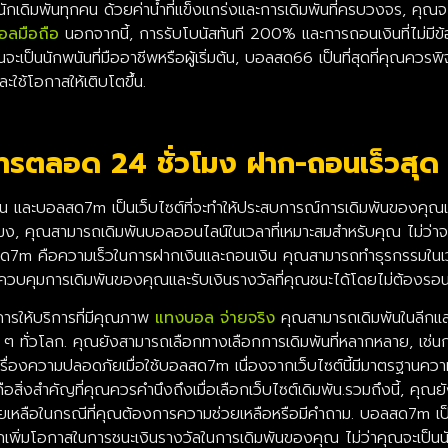
หรับนักเดิมพันทุกคน ด้วยค่าน้ำที่แข็งแกร่งและการเดิมพันที่ครบวงจร, คุ
อลมือถือ
นอกจากนี้, การรับโบนัสทันที 200% และการถอนเงินที่ไม่มีข
ุณจะเป็นนักพนันที่มืออาชีพหรือผู้เริ่มต้น, บอลสด66 เป็นที่สุดที่คุณควรพ
ช้โอกาสให้เติบโตขึ้น.
การตลอด 24 ชั่วโมง ฝาก-ถอนเร็วสุด
้น และบอลสด7m เป็นเว็บไซต์ที่จะทำให้ประสบการณ์การเดิมพันของคุณเป็
ง, คุณสามารถเดิมพันบอลออนไลน์ในเวลาที่เหมาะสมสำหรับคุณ ไม่ว่า
สด7m คือความเร็วในการฝากเงินและถอนเงิน คุณสามารถทำธุรกรรมในเว
รถควบคุมการเดิมพันของคุณและรับเงินรางวัลที่คุณชนะได้โดยไม่ต้องรอ
การให้บริการที่มีคุณภาพ
แทงบอล จ่ายจริง
คุณสามารถเดิมพันในลีกและ
อื่น ๆ ทั่วโลก. คุณยังสามารถเลือกทางเลือกการเดิมพันที่หลากหลาย, เช่น
เรื่องความปลอดภัยเมื่อใช้บอลสด7m เนื่องจากเว็บไซต์นี้มีมาตรฐานค
ือสิ่งสำคัญที่คุณควรคำนึงถึงเมื่อเลือกเว็บไซต์เดิมพัน.รวมถึงนี้, คุณยั
่วยเหลือในกรณีที่คุณต้องการความช่วยเหลือหรือมีคำถาม. บอลสด7m เป็
ารถเพิ่มโอกาสในการชนะเงินรางวัลในการเดิมพันของคุณ ไม่ว่าคุณจะเป็นนั