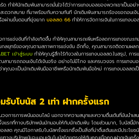
ครัด ทำให้นักเดิมพันสามารถมั่นใจได้ว่าการแทงบอลของพวกเขาเป็นอย่า
ดวกสบาย ที่มาพร้อมกับความทันที นักเดิมพันสามารถร้องขอถอนเงิ
อผ่านขั้นตอนที่ยุ่งยาก
บอลสด 66
ทำให้การจัดการเงินในการแทงบอลเป
รแข่งขันที่กำลังเกิดขึ้น ทำให้คุณสามารถเพิ่มหรือลดการแทงขณะเก
่ยนกลยุทธ์ของคุณตามสภาพการแข่งขัน อีกทั้ง, คุณสามารถติดตามผลก
BET เข้าสู่ระบบ
ทำให้คุณรู้สึกไร้กังวลในการแทงบอลสด.ในสรุป, กา
ห้คุณสามารถถอนเงินได้เงินจริง อย่างไม่มีโกง และครบวงจร การแทงบอล
าคุณจะเป็นนักเดิมพันมืออาชีพหรือนักเดิมพันมือใหม่ การแทงบอลสดเป
รับโบนัส 2 เท่า ฝากครั้งแรก
นวงการการพนันออนไลน์ นอกจากความสนุกและความตื่นเต้นที่มันนำเสน
ั้งแรกที่ทางบริษัทพนันมักมอบให้กับนักเดิมพัน โดยส่วนมาก, โบนัสนี้มัก
ทงบอลสด คุณมีโอกาสรับโบนัสครั้งแรกซึ่งเป็นสิ่งที่น่าตื่นเต้นและมีประโยช
ดยทางบริษัทพนันจะมอบเงินโบนัสโดยตรงให้กับคุณเมื่อคุณฝากเงินครั้