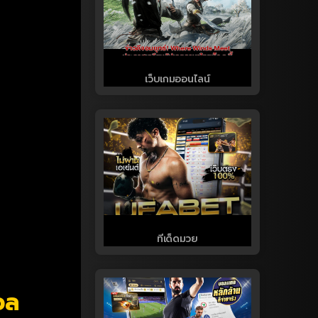
เว็บเกมออนไลน์
ทีเด็ดมวย
วล