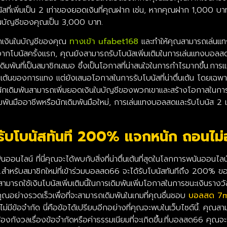
สที่เพิ่มเป็น 2 เท่าของยอดเงินที่คุณฝาก เช่น, หากคุณฝาก 1,000 บา
นในบัญชีของคุณเป็น 3,000 บาท.
มยอดเงินในบัญชีของคุณ
ทางเข้า ufabet168
และทำให้คุณสามารถเล่น
กจากโบนัสครั้งแรก, คุณยังสามารถรับโบนัสเพิ่มเติมในการเล่นแทงบอล
เดิมพันที่เป็นสมาชิกเสมอ ซึ่งเป็นโอกาสที่น่าสนใจในการกำไรมากขึ้น.ก
นเต้นของการแทง แต่ยังเสนอโอกาสในการรับโบนัสที่น่าตื่นเต้น โดยเฉพาะ
ิธีที่นักเดิมพันสามารถเพิ่มยอดเงินในบัญชีของพวกเขาและสร้างโอกาสใน
ิมพันมืออาชีพหรือนักเดิมพันมือใหม่, การเล่นแทงบอลสดและรับโบนัส 2 เท
 รับโบนัสทันที 200% แจกหนัก ถอนไม่อ
ออนไลน์ ที่นี่คุณจะได้พบกับสิ่งที่น่าตื่นเต้นที่สุดในโลกการพนันออนไลน
าย.สำหรับสมาชิกใหม่ที่เข้าร่วมบอลสด66 จะได้รับโบนัสทันทีถึง 200%
ารถใช้เงินโบนัสเพิ่มเติมนี้ในการเดิมพันเพิ่มโอกาสในการชนะเงินรางวัลท
ุณอย่างรวดเร็วเพื่อที่จะสามารถเดิมพันในเกมที่คุณชื่นชอบ
บอลสด 
ีข้อจำกัด นี่คือข้อได้เปรียบอีกอย่างที่คุณจะพบในเว็บไซต์นี้. คุณ
งกังวลเรื่องข้อจำกัดหรือค่าธรรมเนียมที่จะเกิดขึ้น.ที่บอลสด66 คุณจ