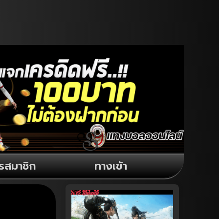
รสมาชิก
ทางเข้า