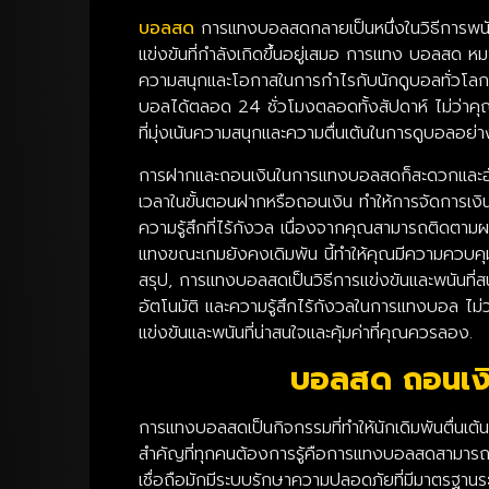
บอลสด
การแทงบอลสดกลายเป็นหนึ่งในวิธีการพนันท
แข่งขันที่กำลังเกิดขึ้นอยู่เสมอ การแทง บอลสด หม
ความสนุกและโอกาสในการกำไรกับนักดูบอลทั่วโล
บอลได้ตลอด 24 ชั่วโมงตลอดทั้งสัปดาห์ ไม่ว่าคุณ
ที่มุ่งเน้นความสนุกและความตื่นเต้นในการดูบอลอย่า
การฝากและถอนเงินในการแทงบอลสดก็สะดวกและอัตโ
เวลาในขั้นตอนฝากหรือถอนเงิน ทำให้การจัดการเงิน
ความรู้สึกที่ไร้กังวล เนื่องจากคุณสามารถติด
แทงขณะเกมยังคงเดิมพัน นี้ทำให้คุณมีความควบคุ
สรุป, การแทงบอลสดเป็นวิธีการแข่งขันและพนันที
อัตโนมัติ และความรู้สึกไร้กังวลในการแทงบอล ไม่ว
แข่งขันและพนันที่น่าสนใจและคุ้มค่าที่คุณควรลอง.
บอลสด ถอนเงิน
การแทงบอลสดเป็นกิจกรรมที่ทำให้นักเดิมพันตื่นเต้น
สำคัญที่ทุกคนต้องการรู้คือการแทงบอลสดสามารถท
เชื่อถือมักมีระบบรักษาความปลอดภัยที่มีมาตรฐาน